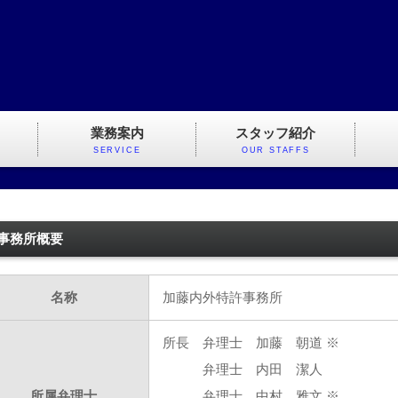
業務案内
スタッフ紹介
SERVICE
OUR STAFFS
事務所概要
名称
加藤内外特許事務所
所長 弁理士 加藤 朝道 ※ 
弁理士 内田 潔人
所属弁理士
弁理士 中村 雅文 ※