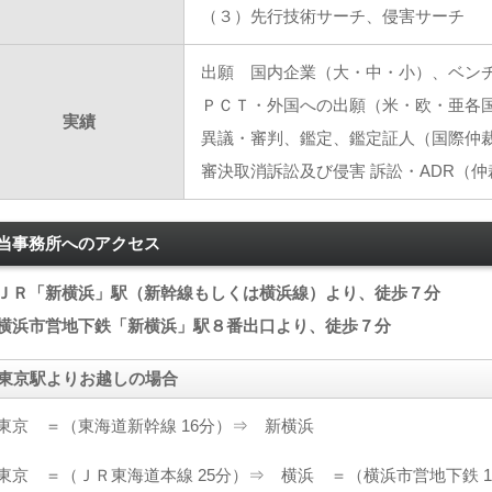
（３）先行技術サーチ、侵害サーチ
出願 国内企業（大・中・小）、ベン
ＰＣＴ・外国への出願（米・欧・亜各
実績
異議・審判、鑑定、鑑定証人（国際仲
審決取消訴訟及び侵害 訴訟・ADR（
当事務所へのアクセス
ＪＲ「新横浜」駅（新幹線もしくは横浜線）より、徒歩７分
横浜市営地下鉄「新横浜」駅８番出口より、徒歩７分
東京駅よりお越しの場合
東京 ＝（東海道新幹線 16分）⇒ 新横浜
東京 ＝（ＪＲ東海道本線 25分）⇒ 横浜 ＝（横浜市営地下鉄 