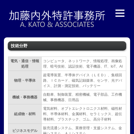
技術分野
電気・通信・情報
コンピュータ、ネットワーク、情報処理、画像処
処理
理、暗号技術、認証技術、電子機器、IT、IoT、AI
超電導装置、半導体デバイス（ＬＥＤ）、集積回
物理・半導体
路、ＩＣカード、磁気記録媒体、センサ、光デバ
イス、計測・測定技術、バッテリー
自動車、制御装置、精密機械、電子部品、工作機
機械・事務機器
械、事務機器、日用品
電気材料、オプトエレクトロニクス材料、磁性材
組成物・材料
料、半導体材料、金属材料、セラミックス、超伝
導材料、プラスチック、ゴム、高分子材料
販売流通システム、業務管理・支援システム、金
ビジネスモデル
融システム、ＡＩシステム